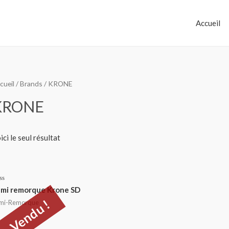
Accueil
cueil
/
Brands
/ KRONE
KRONE
ici le seul résultat
te
mi remorque Krone SD
Vendu !
mi-Remorque