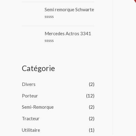
N
r
o
5
Semi remorque Schwarte
t
e
0
N
s
o
u
t
Mercedes Actros 3341
r
e
5
0
s
N
u
o
r
t
5
e
0
Catégorie
s
u
r
5
Divers
(2)
Porteur
(12)
Semi-Remorque
(2)
Tracteur
(2)
Utilitaire
(1)