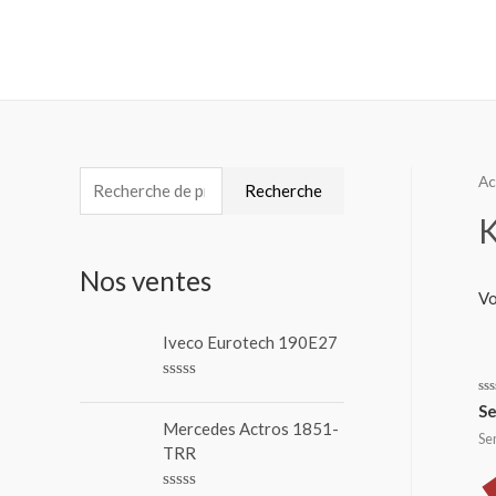
Ac
Recherche
Nos ventes
Vo
Iveco Eurotech 190E27
N
No
o
Se
0
t
Mercedes Actros 1851-
sur
Se
e
5
TRR
0
s
u